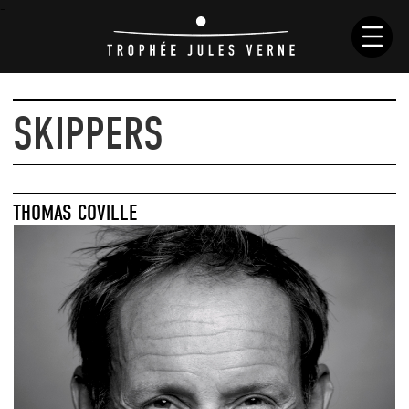
-
SKIPPERS
NEWS
HISTORY
THOMAS COVILLE
RACES
SKIPPERS
BOATS
RULES