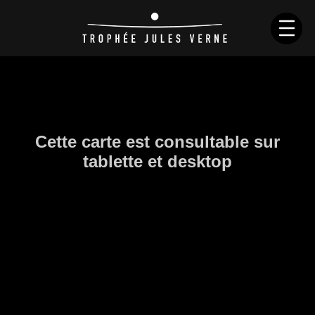
NEWS
HISTORY
RACES
SKIPPERS
BOATS
RULES