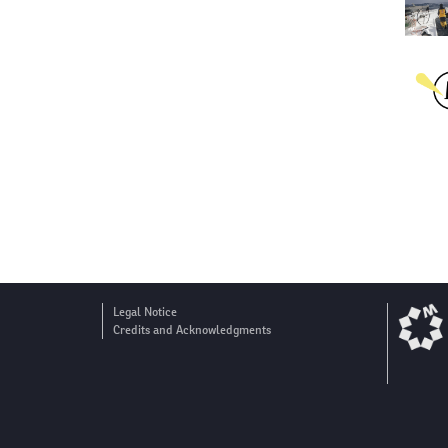
Legal Notice
Credits and Acknowledgments