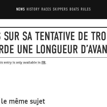
NEWS
HISTORY
RACES
SKIPPERS
BOATS
RULES
S SUR SA TENTATIVE DE TR
RDE UNE LONGUEUR D’AVA
his entry is only available in
FR
.
 le même sujet